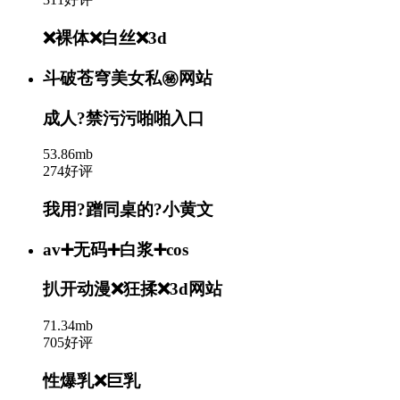
❌裸体❌白丝❌3d
斗破苍穹美女私㊙️网站
成人?禁污污啪啪入口
53.86mb
274好评
我用?蹭同桌的?小黄文
av➕无码➕白浆➕cos
扒开动漫❌狂揉❌3d网站
71.34mb
705好评
性爆乳❌巨乳