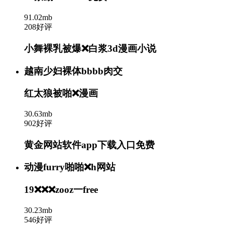
91.02mb
208好评
小舞裸乳被爆❌白浆3d漫画小说
越南少妇裸体bbbb肉交
红太狼被啪❌漫画
30.63mb
902好评
黄金网站软件app下载入口免费
动漫furry啪啪❌h网站
19❌❌❌zooz一free
30.23mb
546好评