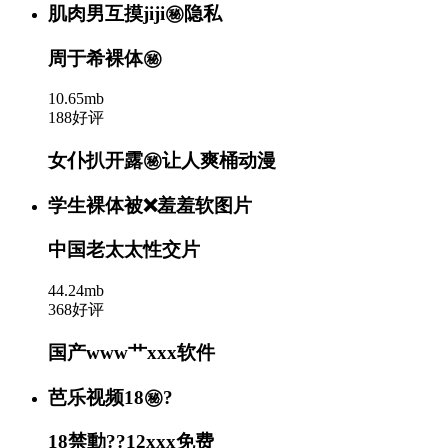
肌肉男互摸jiji㊙️隐私
周于希裸体㊙️
10.65mb
188好评
女仆扒开露㊙️让人爽桶动漫
学生裸体被❌羞羞软图片
中国老太太性交片
44.24mb
368好评
国产www艹xxx软件
芭乐视频18㊙️?
18禁動??12xxx免费