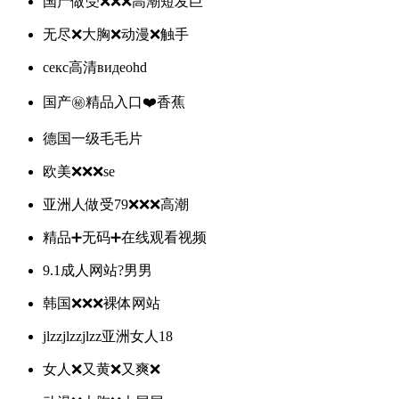
国产做受❌❌❌高潮短发巨
无尽❌大胸❌动漫❌触手
секс高清видеоhd
国产㊙️精品入口❤️香蕉
德国一级毛毛片
欧美❌❌❌se
亚洲人做受79❌❌❌高潮
精品➕无码➕在线观看视频
9.1成人网站?男男
韩国❌❌❌裸体网站
jlzzjlzzjlzz亚洲女人18
女人❌又黄❌又爽❌