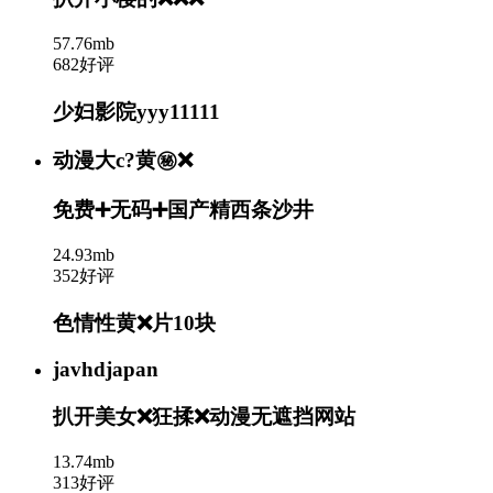
57.76mb
682好评
少妇影院yyy11111
动漫大c?黄㊙️❌
免费➕无码➕国产精西条沙井
24.93mb
352好评
色情性黄❌片10块
javhdjapan
扒开美女❌狂揉❌动漫无遮挡网站
13.74mb
313好评