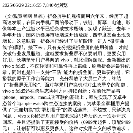
2025/06/29 22:16:55
7,840次浏览
（文/观察者网 吕栋）折叠屏手机规模商用六年来，经历了超
高速发展，在国内手机厂商的带动下，铰链、屏幕、电池、影
像等本土产业链水平已经突破技术瓶颈，实现了跃迁。去年下
半年开始，国内折叠屏市场增速开始放缓，四季度甚至出现负
增长。这意味着，折叠屏已经过了尝鲜阶段，进入 “微笑曲
线”的底部。接下来，只有充分挖掘折叠屏的使用价值，才能
突破行业发展瓶颈。这就要求折叠屏不仅要耐用，更要实用、
好用。长期坚守用户导向的 vivo，对此理解颇深。全新推出的
vivo x fold5，不仅轻薄和可靠性再上巅峰，刷新折叠屏最轻纪
录，同时也是唯一支持“三防”能力的折叠屏。更重要的是，它
搭载的原子工作台等能力，充分释放了大屏生产力，终结
了“折叠屏无用论”。面对苹果用户换机时对生态壁垒的顾虑，
vivo x fold5还在跨生态协同方向持续创新：在前代产品与
iphone、airpods、mac成功互联的基础上，率先实现了安卓生
态首个与apple watch跨生态连接的案例，为苹果全家桶用户提
供了“无痛切换”或“双机搭子”的灵活选择。 不炫技，只解决真
问题， vivo x fold5是对用户需求深度思考后的又一次标杆式
回应。并且还提供了更能接受的价格（6999元起售，顶配9499
元），让创新可以惠及更多人。这种对实用主义的极致追求，