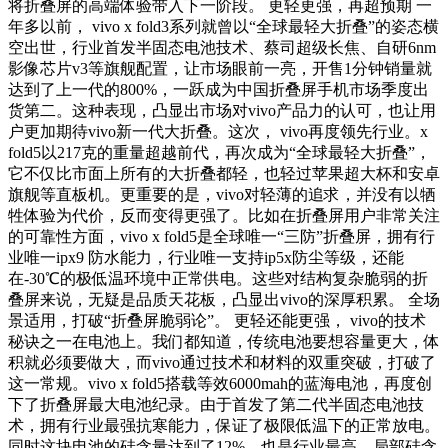
将折叠屏的高端体验带入下一阶段。 更轻更强，再超预期 一
年多以前， vivo x fold3系列就曾以“全球最轻大折叠”的姿态横
空出世，行业首发半固态电池技术、蔡司超级长焦、自研6nm
影像芯片v3等旗舰配置，让市场眼前一亮，开售1分钟销量就
达到了上一代的800%，一跃成为中国折叠屏手机市场季度出
货第二。这种表现，凸显出市场对vivo产品力的认可，也让用
户更加期待vivo新一代大折叠。这次， vivo再度领先行业。x
fold5以217克的重量超越前代，再次成为“全球最轻大折叠”，
它不仅比市面上所有的大折叠都轻，也轻过苹果超大杯和安卓
旗舰等直板机。更重要的是，vivo对轻薄的追求，并没有以牺
牲体验为代价，反而变得更强了。比如在折叠屏用户非常关注
的可靠性方面，vivo x fold5是全球唯一“三防”折叠屏，拥有行
业唯一ipx9 防水能力，行业唯一支持ip5x防尘等级，还能
在-30℃的极低温环境中正常供电。这些对结构复杂脆弱的折
叠屏来说，无疑是品质天花板，凸显出vivo的深厚积累。 全场
景适用，打破“折叠屏脆弱论”。 更轻还能更强， vivo的技术
秘诀之一在电池上。我们都知道，传统电池要想容量更大，体
积就必须要做大，而vivo通过技术和材料的双重突破，打破了
这一常规。vivo x fold5搭载等效6000mah的蓝海电池，再度创
下了折叠屏最大电池纪录。由于首发了第二代半固态电池技
术，拥有行业最强抗寒能力，保证了极限低温下的正常放电。
同时这块电池的硅含量达到了12%，也是行业最高，局部硅含