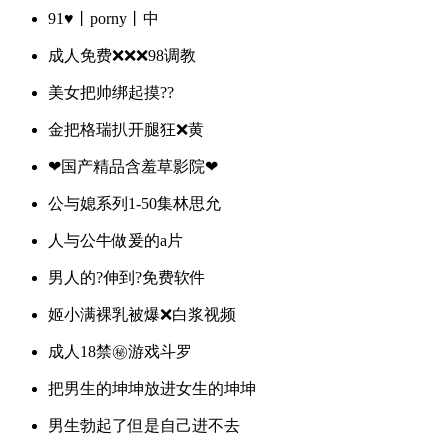
91♥️丨porny丨中
成人免费❌❌❌98调教
美女把帅绑起摸??
金把格瑞扒开腿狂❌黄
❤国产精品含羞草影院❤
公与媳系列1-50集林思允
人与公牛做爰的a片
男人的?伸到?免费软件
姬小满裸乳被爆❌白浆视频
成人18禁㊙️游戏斗罗
把男生的坤坤放进女生的坤坤
男生勃起了但是自己进不去