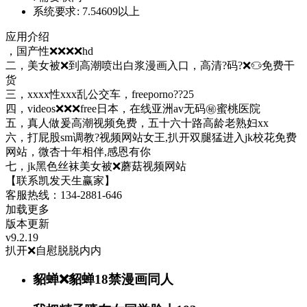
系统要求:
7.54609以上
应用介绍
，国产性❌❌❌❌hd
二，美女被❌到高潮喷出白浆漫画入口，高清?码?❌♋免费干
货
三，xxxx性xxx乱公交车，freeporno??25
四，videos❌❌❌free日本，在线亚洲av无码㊙️蜜桃医院
五，真人做爰高潮视频免费，五十六十路高龄老熟妇xx
六，打屁股sm调教?视频网站女王,扒开双腿猛进入jk校花免费
网站，微杏十年相伴,感恩有你
七，jk黑色丝袜美女被❌蘑菇视频网站
【联系凯发天生赢家】
客服热线：134-2881-646
加载更多
版本更新
v9.2.19
扒开❌自慰脱脱内内
貂蝉❌貂蝉18禁漫画同人