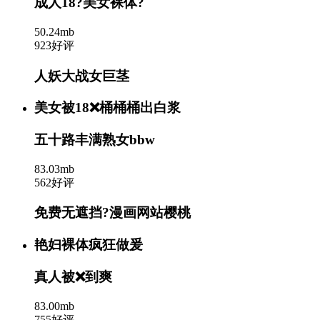
成人18?美女裸体?
50.24mb
923好评
人妖大战女巨茎
美女被18❌桶桶桶出白浆
五十路丰满熟女bbw
83.03mb
562好评
免费无遮挡?漫画网站樱桃
艳妇裸体疯狂做爰
真人被❌到爽
83.00mb
755好评