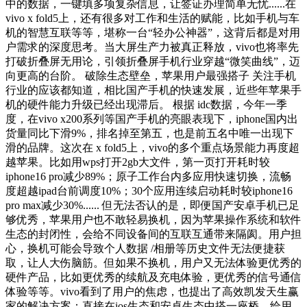
中的数据，一键填多项复杂信息，让签证办理简单无忧......在
vivo x fold5上，还有很多对工作和生活的赋能，比如手机与车
机的智慧互联等等，堪称一台“轻办公神器”，这背后都是对用
户需求的深度思考。当大屏生产力被真正释放，vivo也将率先
打破折叠屏无用论，引领折叠屏手机行业穿越“微笑曲线”，迈
向更高的台阶。 破除生态壁垒，苹果用户最强搭子 关注手机
行业的应该都知道，相比国产手机的快速发展，近些年苹果手
机的硬件能力升级已经出现滞后。 根据 idc数据，今年一季
度，在vivo x200系列等国产手机的亮眼表现下，iphone国内出
货量同比下滑9%，排名掉至第五，也是前五名中唯一出现下
滑的品牌。这次在 x fold5上，vivo的多个重点场景能力再度超
越苹果。比如用wps打开2gb大文件，第一页打开耗时较
iphone16 pro减少89%；原子工作台内多应用快速切换，流畅
度超越ipad台前调度10%；30个应用连续启动耗时较iphone16
pro max减少30%...... 但无法否认的是，即便国产安卓手机已足
够优秀，苹果用户也不敢轻易换机，因为苹果操作系统和软件
生态的封闭性，会给不同设备间的互联互通带来隔阂。用户担
心，换机可能会导致个人数据 /相册等历史文件无法便捷获
取，让人大伤脑筋。但如果不换机，用户又无法体验更优秀的
硬件产品，比如更优秀的续航及充电体验，更优秀的信号通信
体验等等。vivo看到了用户的焦虑，也提出了高效凯发天生赢
家的解决方案：直接在ios生态和安卓生态中搭一座桥，给用