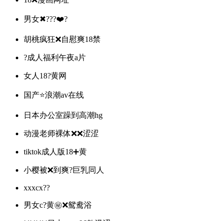
男女✖???❤️?
胡桃疯狂❌️自慰爽18禁
?成人福利午夜a片
女人18?黄网
国产⭐浪潮av在线
日本办公室躁到高潮hg
动漫老师裸体❌❌涩涩
tiktok成人版18➕黄
小樱被❌到爽?巨乳同人
xxxcx??
男女c?黄㊙️❌鸳鸯浴