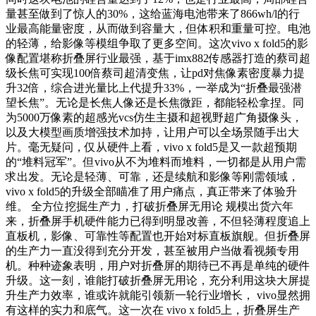
量甚至做到了惊人的30%，这给蓝海电池带来了866wh/l的行
业最高能量密度，从而做到容量大，但体积和重量可控。电池
的轻薄，给影像等模组争取了更多空间。这次vivo x fold5的影
像配置堪称折叠屏行业最强，基于imx882传感器打造的蔡司超
级长焦可实现100倍蔡司超清变焦，让pd对焦像素密度暴力提
升32倍，综合进光量比上代提升33%，一举成为“折叠最强潜
望长焦”。无论是长焦人像还是长焦微距，都能轻松拿捏。同
为5000万像素的超感光vcs仿生主摄和超视野超广角摄像头，
以及大模型画质增强技术加持，让用户可以全场景随手出大
片。毫无疑问，仅从硬件上看，vivo x fold5是又一款超预期
的“堆料冠军”。但vivo从不为堆料而堆料，一切都是从用户需
求出发。无论是轻薄、可靠，还是续航和影像等刚需领域，
vivo x fold5的升级全部瞄准了用户痛点，真正带来了体验升
维。 全方位挖掘生产力，打破折叠屏无用论 规模出货六年
来，折叠屏手机硬件能力已得到明显改善，不但轻薄程度追上
直板机，影像、可靠性等配置也开始对标直板旗舰。但折叠屏
的生产力一直没得到充分开发，甚至被用户当做看视频专用
机。种种迹象表明，用户对折叠屏的期待已不再是单纯的硬件
升级。这一刻，谁能打破折叠屏无用论，充分利用这块大屏提
升生产力效率，谁或许就能引领新一轮行业增长， vivo显然拥
有这样的实力和底气。这一次在 vivo x fold5上，折叠屏生产