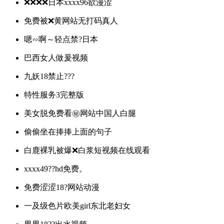
❌❌❌❌日本xxxx96欲漫涩
免费被❌黄网站无打码真人
嗯∽啊～轻点禁?日本
巴西女人做爰视频
九妖18禁止???
特性服务3完整版
美女脱免费看㊙️网站中国人白腿
偷偷坐在捧捧上面的句子
白鹿裸乳被爆❌白浆短视频在线观看
xxxx49??hd免费。
免费涩涩18?️网站动漫
一及级色片欧美girl东北老妇女