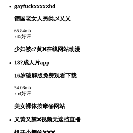
gayfuckxxxxⅹhd
德国老女人另类乄乂乂
65.84mb
745好评
少妇被c?黄❌在线网站动漫
18?️成人片app
16岁破解版免费观看下载
54.08mb
754好评
美女裸体按摩㊙️网站
又黄又禁❌视频无遮挡直播
扒开小樱的❌❌❌