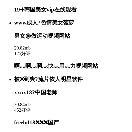
19➕韩国美女vip在线观看
www成人?色情美女菠萝
男女㊙️做运动视频网站
29.82mb
125好评
啊灬啊灬啊灬快灬用灬力视频网站
被❌到爽?流片依人明星软件
xxnx18?中国老师
70.84mb
452好评
freehd18❌❌❌国产