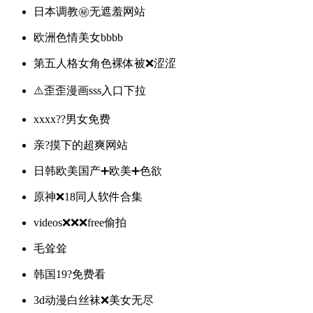
日本调教㊙️无遮羞网站
欧洲色情美女bbbb
第五人格女角色裸体被❌涩涩
⚠️歪歪漫画sss入口下拉
xxxx??男女免费
亲?摸下的超爽网站
日韩欧美国产➕欧美➕色欲
原神❌18同人软件合集
videos❌❌❌free偷拍
毛耸耸
韩国19?️免费看
3d动漫白丝袜❌美女无尽