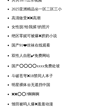
男男18??出水视频
2025亚洲精品㊙️一区二区三小
高清做受❌❌高潮
女性脱?给我揉?的照片
绝区零妮可被爆❌挤奶小说
国产91❤️丝袜在线观看
双性人自慰✔️免费网站
国产⭕⭕⭕⭕xxxx免费处坡
斗破苍穹❌18禁同人本子
明星裸体㊙️无遮挡中国
❌❌⭕️⭕️?啊啊啊
雏田被呜人爆❌羞羞动漫