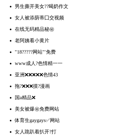
男生撕开美女??暍奶作文
女人被添荫蒂囗交视频
在线无码精品秘㊙️
老阿姨看小黄片
"18?????网站"′免费
www成人?色情精一一
亚洲❌❌❌❌❌色情43
拖?❌❌❌摸?漫画
国a精品❌
美女被爆㊙️免费网站
体育生gaygays✅网站
女人跪趴着扒开?打