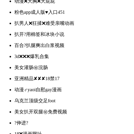
动漫❌大胸❌大屁屁
粉色app成人版♥入口451
扒男人❌狂揉❌难受亲嘴动画
扒开?用棉签和冰块小说
百合?扒腿爽出白浆视频
3d❌❌❌爆乳合集
美女灌肠㊙️浣肠
亚洲精品✘✘✘18禁17
动漫♂️yaoi自慰gay漫画
乌克兰顶级交足foot
美女扒开双腿㊙️免费视频
?伸进?
18❌漫画网址