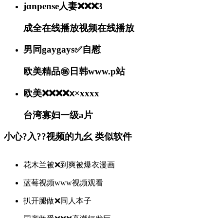
jαnpense人妻❌❌❌3
成全在线播放视频在线播放
男同gaygays✅自慰
欧美精品㊙️日韩www.p站
欧美❌❌❌❌ⅹ×xxxx
台湾寡妇一级a片
小心?入??视频的九幺 类似软件
花木兰被❌到爽被爆衣漫画
蓝莓视频www视频观看
扒开腿做❌同人本子