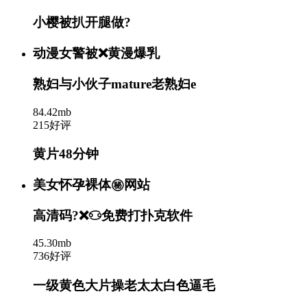
小樱被扒开腿做?
动漫女警被❌黄漫爆乳
熟妇与小伙子mature老熟妇e
84.42mb
215好评
黄片48分钟
美女怀孕裸体㊙️网站
高清码?❌♋免费打扑克软件
45.30mb
736好评
一级黄色大片操老太太白色逼毛