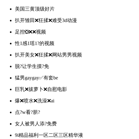
美国三黄顶级好片
扒开雏田❌狂揉❌难受3d动漫
足控❎❌❌视频
性1感1瑶1?的视频
扒开美女❌狂揉❌网站男男视频
脱?让学生摸?免
猛男gaygay✅有套be
巨乳❌拔萝卜❌自慰电影
爆❌喷水❌洗澡❌ai
点?w看?䏒?
女人被男人添?免费
9i精品福利一区二区三区精华液