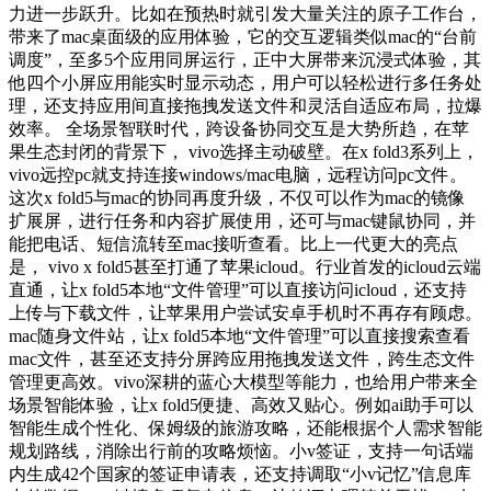
力进一步跃升。比如在预热时就引发大量关注的原子工作台，
带来了mac桌面级的应用体验，它的交互逻辑类似mac的“台前
调度”，至多5个应用同屏运行，正中大屏带来沉浸式体验，其
他四个小屏应用能实时显示动态，用户可以轻松进行多任务处
理，还支持应用间直接拖拽发送文件和灵活自适应布局，拉爆
效率。 全场景智联时代，跨设备协同交互是大势所趋，在苹
果生态封闭的背景下， vivo选择主动破壁。在x fold3系列上，
vivo远控pc就支持连接windows/mac电脑，远程访问pc文件。
这次x fold5与mac的协同再度升级，不仅可以作为mac的镜像
扩展屏，进行任务和内容扩展使用，还可与mac键鼠协同，并
能把电话、短信流转至mac接听查看。比上一代更大的亮点
是， vivo x fold5甚至打通了苹果icloud。行业首发的icloud云端
直通，让x fold5本地“文件管理”可以直接访问icloud，还支持
上传与下载文件，让苹果用户尝试安卓手机时不再存有顾虑。
mac随身文件站，让x fold5本地“文件管理”可以直接搜索查看
mac文件，甚至还支持分屏跨应用拖拽发送文件，跨生态文件
管理更高效。vivo深耕的蓝心大模型等能力，也给用户带来全
场景智能体验，让x fold5便捷、高效又贴心。例如ai助手可以
智能生成个性化、保姆级的旅游攻略，还能根据个人需求智能
规划路线，消除出行前的攻略烦恼。小v签证，支持一句话端
内生成42个国家的签证申请表，还支持调取“小v记忆”信息库