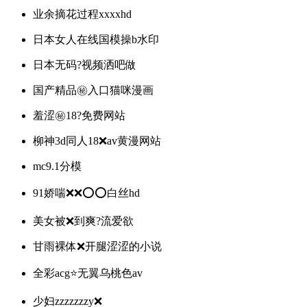
业余摘花过程xxxxhd
日本女人在线国模操b水印
日本无码?视频洒吧做
国产精品㊙️入口猫咪漫画
羞涩㊙️18?免费网站
柳神3d同人18❌av黄漫网站
mc9.1分模
91娇喘❌❌⭕⭕白丝hd
美女被❌到爽?流爱欲
甘雨裸体❌开腿涩涩的小说
全彩acg⭐️无翼乌桃色av
少妇zzzzzzzy❌