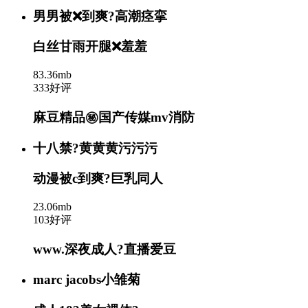
男男被❌到爽?高潮痉挛
白丝甘雨开腿❌羞羞
83.36mb
333好评
麻豆精品㊙️国产传媒mv消防
十八禁?黄黄黄污污污
动漫被c到爽?巨乳同人
23.06mb
103好评
www.深夜成人?直播爱豆
marc jacobs小雏菊