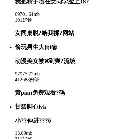
我把精子喷在女同学脸上18?
69701.61mb
101好评
女同桌脱?给我揉?网站
偷玩男生大jiji㊙️
动漫美女被❌到爽?流镜
97975.77mb
412688好评
黄pian免费观看?码
甘碧脚心lvk
小??伸进???6
13.89mb
311好评