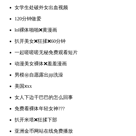
女学生处破外女出血视频
120分钟做爱
lol裸体啪啪❌黄漫画
扒开美女❌狂揉❌60分钟
一起嗟嗟嗟无秘免费观看短片
动漫美女裸体❌羞羞漫画
男模㊙️自愿露出jiji洗澡
美国ⅹxx
女人下边干巴巴的怎么回事
免费看裸体年轻女神???
扒开米塔❌狂揉下部
亚洲金币网站在线免费播放