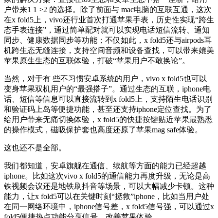
户带来1 1 >2 的选择。除了前面与 mac电脑的互联互通，这次
在x fold5上，vivo还行业首次打通苹果手表，历史性实现“跨生
态手表连接”，通过简单配对就可以实现电话短信流转、通知
同步、健康数据同步等功能；不仅如此，x fold5还与airpods耳
机跨生态无缝连接，支持空间音频和设备查找，可以带来媲美
苹果原生生态的互联体验，打破“苹果用户不敢换论”。
当然，对于有 些不习惯安卓系统的用户，vivo x fold5也可以
变身苹果双机用户的“最强搭子”。通过生态的互联，iphone电
话、短信等信息可以直接流转到x fold5上，支持陌生电话识别
和验证码上岛等便捷功能，甚至还支持iphone定位查找。为了
给用户带来无痛切换体验，x fold5的快捷按键贴近苹果最熟悉
的操作模式，磁吸保护套也高度还原了苹果mag safe体验。
这也还不是全部。
我们都知道，安卓旗舰在通信、续航等方面的能力已经超越
iphone。比如这次vivo x fold5的通信能力再度升级，无论是高
铁视频会议还是地铁刷抖音等场景，可以大幅减少卡顿。这种
能力，让x fold5可以在关键时刻“拯救”iphone，比如当用户处
在同一网络环境中，iphone信号差，x fold5信号强，可以通过x
fold5便捷热点功能分享信号，改善苹果体验。