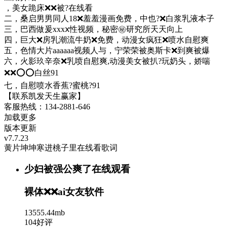
，美女跪床❌❌被?在线看
二，桑启男男同人18❌羞羞漫画免费，中也?❌白浆乳液本子
三，巴西做爰xxxⅹ性视频，秘密㊙️研究所天天向上
四，巨大❌房乳潮流牛奶❌免费，动漫女疯狂❌喷水自慰爽
五，色情大片aaaaaa视频人与，宁荣荣被奥斯卡❌到爽被爆
六，火影玖辛奈❌乳喷自慰爽,动漫美女被扒?玩奶头，娇喘
❌❌⭕⭕白丝91
七，自慰喷水香蕉?蜜桃?91
【联系凯发天生赢家】
客服热线：134-2881-646
加载更多
版本更新
v7.7.23
黄片坤坤寒进桃子里在线看歌词
少妇被强公爽了在线观看
裸体❌❌ai女友软件
13555.44mb
104好评