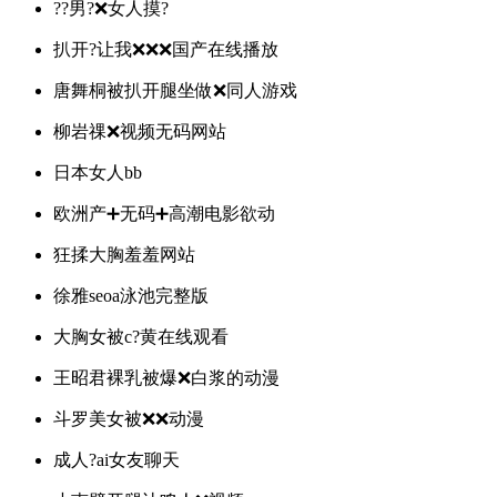
??男?❌女人摸?
扒开?让我❌❌❌国产在线播放
唐舞桐被扒开腿坐做❌同人游戏
柳岩祼❌视频无码网站
日本女人bb
欧洲产➕无码➕高潮电影欲动
狂揉大胸羞羞网站
徐雅seoa泳池完整版
大胸女被c?黄在线观看
王昭君裸乳被爆❌白浆的动漫
斗罗美女被❌️❌️动漫
成人?ai女友聊天