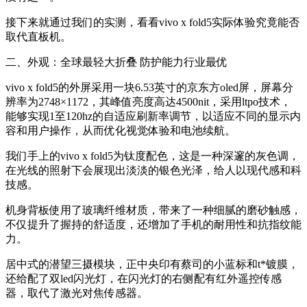
接下来就通过我们的实测，看看vivo x fold5实际体验究竟能否
取代直板机。
二、外观：全球最轻大折叠 防护能力行业最优
vivo x fold5的外屏采用一块6.53英寸的京东方oled屏，屏幕分
辨率为2748×1172，其峰值亮度高达4500nit，采用ltpo技术，
能够实现1至120hz的自适应刷新率调节，以适应不同的显示内
容和用户操作，从而优化视觉体验和电池续航。
我们手上的vivo x fold5为钛度配色，这是一种深邃的灰色调，
在光线的照射下会展现出淡淡的银色光泽，给人以现代感和科
技感。
机身背板使用了玻璃纤维材质，带来了一种细腻的磨砂触感，
不仅提升了握持的舒适度，还增加了手机的耐用性和抗指纹能
力。
居中式的潜望三摄模块，正中央印有蔡司的小蓝标和t*镀膜，
还给配了双led闪光灯，在闪光灯的右侧配有红外遥控传感
器，取代了激光对焦传感器。