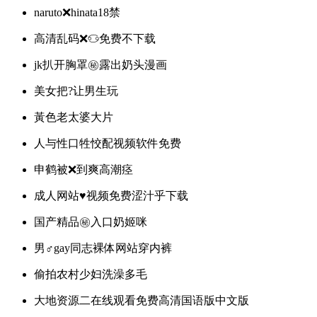
naruto❌hinata18禁
高清乱码❌♋免费不下载
jk扒开胸罩㊙️露出奶头漫画
美女把?让男生玩
黃色老太婆大片
人与性口牲恔配视频软件免费
申鹤被❌到爽高潮痉
成人网站♥视频免费涩汁乎下载
国产精品㊙️入口奶姬咪
男♂gay同志裸体网站穿内裤
偷拍农村少妇洗澡多毛
大地资源二在线观看免费高清国语版中文版