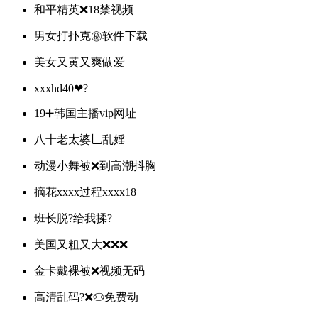
和平精英❌18禁视频
男女打扑克㊙️软件下载
美女又黄又爽做爱
xxxhd40❤?
19➕韩国主播vip网址
八十老太婆乚乱婬
动漫小舞被❌到高潮抖胸
摘花xxxx过程xxxx18
班长脱?给我揉?
美国又粗又大❌❌❌
金卡戴裸被❌视频无码
高清乱码?❌♋免费动