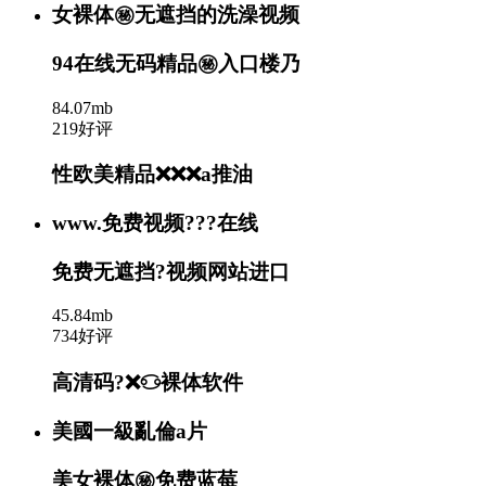
女裸体㊙️无遮挡的洗澡视频
94在线无码精品㊙️入口楼乃
84.07mb
219好评
性欧美精品❌❌❌a推油
www.免费视频???在线
免费无遮挡?视频网站进口
45.84mb
734好评
高清码?❌♋裸体软件
美國一級亂倫a片
美女裸体㊙️免费蓝莓