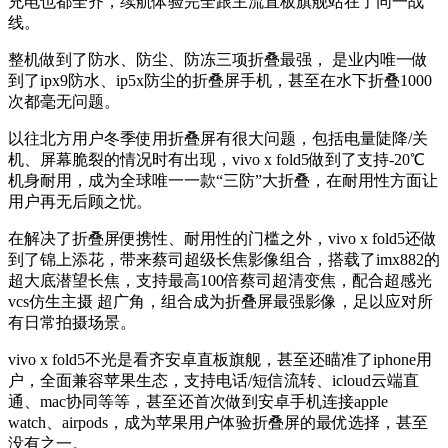
充电也都全齐，续航体验完全跟主流直板旗舰站在了同一战
线。
整机做到了防水、防尘、防冻三项折叠最强， 是业内唯一做
到了ipx9防水、ip5x防尘的折叠屏手机，甚至在水下折叠1000
次都毫无问题。
以往北方用户冬季使用折叠屏有很大问题，包括电量陡降/关
机、屏幕脆裂的情况时有出现，vivo x fold5做到了支持-20℃
机身耐用，成为全球唯一一款“三防”大折叠，在耐用性方面让
用户再无后顾之忧。
在解决了折叠屏便携性、耐用性的门槛之外，vivo x fold5还做
到了锦上添花，带来蔡司超级长焦影像组合，搭载了imx882的
超大底潜望长焦，支持最高100倍蔡司超清变焦，配合超感光
vcs仿生主摄 超广角，组合成为折叠屏最强影像，足以应对所
有日常拍摄场景。
vivo x fold5不光是看齐安卓直板旗舰，甚至还瞄准了iphone用
户，全面兼容苹果生态，支持电话/短信流转、icloud云端直
通、mac协同等等，甚至还首次做到安卓手机连接apple
watch、airpods，成为苹果用户体验折叠屏的最优选择，甚至
没有之一。