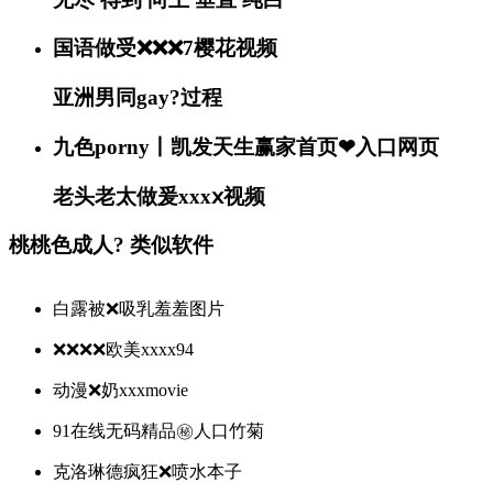
国语做受❌❌❌7樱花视频
亚洲男同gay?过程
九色porny丨凯发天生赢家首页❤入口网页
老头老太做爰xxxⅹ视频
桃桃色成人? 类似软件
白露被❌吸乳羞羞图片
❌❌❌❌欧美xxxx94
动漫❌奶xxxmovie
91在线无码精品㊙️人口竹菊
克洛琳德疯狂❌喷水本子