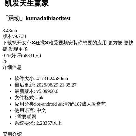
-凯发天生赢家
「活动」kumadaibiaotitest
8.43mb
版本v9.7.71
下载扒开女仆❌狂揉❌难受视频安装你想要的应用 更方便 更快
捷 发现更多
01%好评(68831人)
26
详细信息
软件大小:
41731.24580mb
最后更新:
2025/06/29 21:35:27
最新版本:
v5.09960.6
文件格式:
apk
应用分类:ios-android
高清?️码18?成人爱奇艺
使用语言:
中文
:
需要联网
系统要求:
2.28357以上
应用介绍