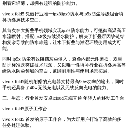
别看它轻薄，却拥有超强的防护能力。
vivo x fold5 凭借行业唯一ipx8|ipx9防水与ip5x防尘等级组合填
补折叠屏技术空白。
其首次在大折叠手机领域实现ipx9 防水能力，可抵御高温高压
水流喷射，搭配ipx8级持续浸水防护，解决了折叠屏因铰链结
构复杂导致的防水难题，让水下折叠与潮湿环境使用成为可
能。
同时 ip5x 防尘有效阻挡灰尘侵入，避免内部元件磨损，双重
防护标准既突破技术瓶颈，又以唯一性填补行业在折叠屏高等
级防水防尘领域的空白，兼顾耐用性与使用场景拓展。
vivo x fold5随机附赠的充电器支持最高90w功率的输出，同时
手机还具备了40w无线充电以及无线反向充电的能力。
三、生态：行业首发安卓icloud云端直通 年轻人的移动工作台
vivo x fold5原子工作台
vivo x fold5 首发的原子工作台，为大屏用户打造了高效的多
任务处理体验。