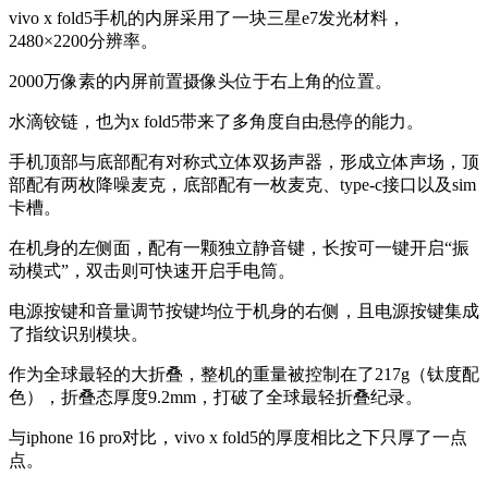
vivo x fold5手机的内屏采用了一块三星e7发光材料，
2480×2200分辨率。
2000万像素的内屏前置摄像头位于右上角的位置。
水滴铰链，也为x fold5带来了多角度自由悬停的能力。
手机顶部与底部配有对称式立体双扬声器，形成立体声场，顶
部配有两枚降噪麦克，底部配有一枚麦克、type-c接口以及sim
卡槽。
在机身的左侧面，配有一颗独立静音键，长按可一键开启“振
动模式”，双击则可快速开启手电筒。
电源按键和音量调节按键均位于机身的右侧，且电源按键集成
了指纹识别模块。
作为全球最轻的大折叠，整机的重量被控制在了217g（钛度配
色），折叠态厚度9.2mm，打破了全球最轻折叠纪录。
与iphone 16 pro对比，vivo x fold5的厚度相比之下只厚了一点
点。