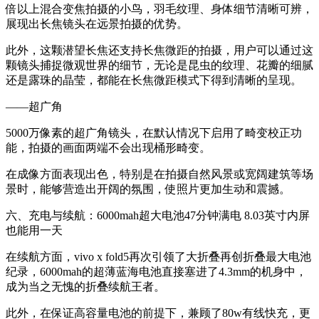
倍以上混合变焦拍摄的小鸟，羽毛纹理、身体细节清晰可辨，
展现出长焦镜头在远景拍摄的优势。
此外，这颗潜望长焦还支持长焦微距的拍摄，用户可以通过这
颗镜头捕捉微观世界的细节，无论是昆虫的纹理、花瓣的细腻
还是露珠的晶莹，都能在长焦微距模式下得到清晰的呈现。
——超广角
5000万像素的超广角镜头，在默认情况下启用了畸变校正功
能，拍摄的画面两端不会出现桶形畸变。
在成像方面表现出色，特别是在拍摄自然风景或宽阔建筑等场
景时，能够营造出开阔的氛围，使照片更加生动和震撼。
六、充电与续航：6000mah超大电池47分钟满电 8.03英寸内屏
也能用一天
在续航方面，vivo x fold5再次引领了大折叠再创折叠最大电池
纪录，6000mah的超薄蓝海电池直接塞进了4.3mm的机身中，
成为当之无愧的折叠续航王者。
此外，在保证高容量电池的前提下，兼顾了80w有线快充，更