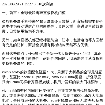
2025/06/29 21:35:27
3,310次浏览
一、前言：全球最轻击碎直板换机门槛
虽然折叠屏手机带来的超大屏幕令人震撼，但背后却需要牺牲
原本作为移动通信产品的便携性，又厚又重，塞进兜里鼓鼓囊
囊，日常使用极为不方便。
另外，如今直板机都已经标配防尘、防水，包括电池等方面都
有充足的防护，而折叠屏拥有机械结构天然不占优势。
面对这些痛点，vivo祭出了全新一代大折叠vivo x fold5，真正
的一次性解决了便携性、耐用性的问题，彻底击碎了从直板机
更换折叠屏的门槛 。
vivo x fold5的钛度配色轻至217g，刷新了大折叠的全球最轻记
录，甚至比iphone 16 pro max、vivo x200 ultra更轻，折叠厚度
只有9.2mm同样看齐直板旗舰，将用户尝鲜的最大门槛消除 。
vivo x fold5变轻的同时还变强了，行业首发第四代硅负极电
池，能量密度达866wh/l折叠屏最高，实现了6000mah超大蓝海
电池，是续航最强的大折叠。80w有线快充 40w无线快充 反向