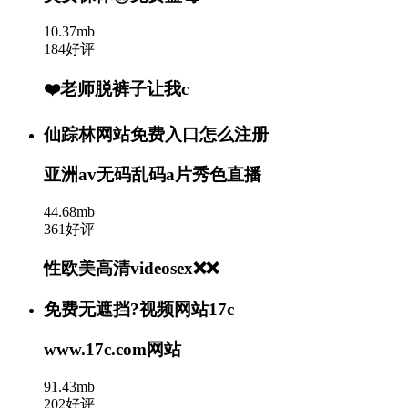
10.37mb
184好评
❤️老师脱裤子让我c
仙踪林网站免费入口怎么注册
亚洲av无码乱码a片秀色直播
44.68mb
361好评
性欧美高清videosex❌❌
免费无遮挡?视频网站17c
www.17c.com网站
91.43mb
202好评