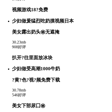
视频游戏18?免费
少妇做爰猛烈吃奶摸视频日本
美女露出奶头㊙️无遮掩
30.23mb
908好评
扒开?往里面放冰块
少妇做受高潮1000牛奶
?黄?色?视?频免费下载
30.78mb
546好评
美女下部尿囗㊙️