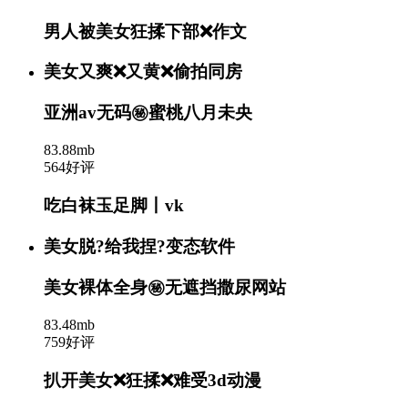
男人被美女狂揉下部❌作文
美女又爽❌又黄❌偷拍同房
亚洲av无码㊙️蜜桃八月未央
83.88mb
564好评
吃白袜玉足脚丨vk
美女脱?给我捏?变态软件
美女裸体全身㊙️无遮挡撒尿网站
83.48mb
759好评
扒开美女❌狂揉❌难受3d动漫