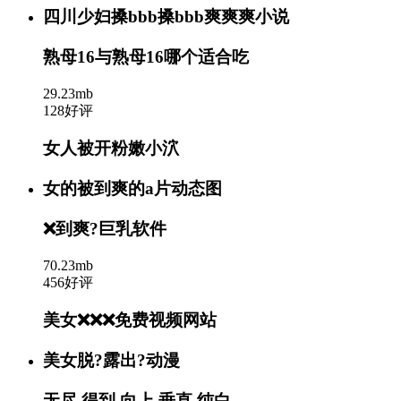
四川少妇搡bbb搡bbb爽爽爽小说
熟母16与熟母16哪个适合吃
29.23mb
128好评
女人被开粉嫩小泬
女的被到爽的a片动态图
❌到爽?巨乳软件
70.23mb
456好评
美女❌❌❌免费视频网站
美女脱?露出?动漫
无尽 得到 向上 垂直 纯白