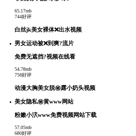
65.17mb
744好评
白丝jk美女裸体❌出水视频
男女运动被❌到爽?流片
免费无遮挡?视频在线看
54.78mb
758好评
动漫大胸美女脱㊙️露小奶头视频
美女隐私㊙️黄www网站
粉嫩小泬www免费视频网站下载
57.05mb
680好评