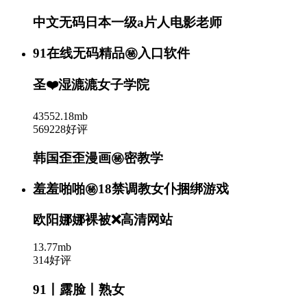
中文无码日本一级a片人电影老师
91在线无码精品㊙️入口软件
圣❤️湿漉漉女子学院
43552.18mb
569228好评
韩国歪歪漫画㊙️密教学
羞羞啪啪㊙️18禁调教女仆捆绑游戏
欧阳娜娜裸被❌高清网站
13.77mb
314好评
91丨露脸丨熟女