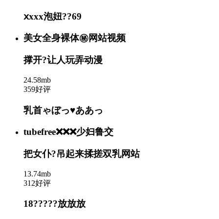
ⅹxxx泡妞??69
美女全身裸体㊙️网站视频
撑开?让人玩弄动漫
24.58mb
359好评
乳首ゃぼっ♥ああっ
tubefree❌❌❌少妇鲁交
把女仆?吊起来揉搓双乳网站
13.74mb
312好评
18?????放放放