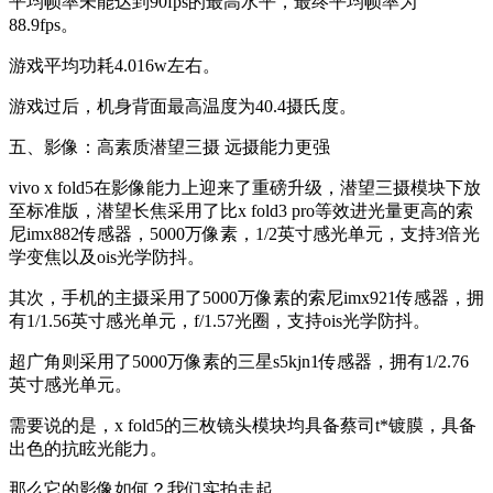
平均帧率未能达到90fps的最高水平，最终平均帧率为
88.9fps。
游戏平均功耗4.016w左右。
游戏过后，机身背面最高温度为40.4摄氏度。
五、影像：高素质潜望三摄 远摄能力更强
vivo x fold5在影像能力上迎来了重磅升级，潜望三摄模块下放
至标准版，潜望长焦采用了比x fold3 pro等效进光量更高的索
尼imx882传感器，5000万像素，1/2英寸感光单元，支持3倍光
学变焦以及ois光学防抖。
其次，手机的主摄采用了5000万像素的索尼imx921传感器，拥
有1/1.56英寸感光单元，f/1.57光圈，支持ois光学防抖。
超广角则采用了5000万像素的三星s5kjn1传感器，拥有1/2.76
英寸感光单元。
需要说的是，x fold5的三枚镜头模块均具备蔡司t*镀膜，具备
出色的抗眩光能力。
那么它的影像如何？我们实拍走起。