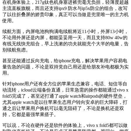
在机身体验上，217g钛色机身塞进裤兜毫无负担，轻薄度超越
主流直板旗舰，而且还支持ipx9 防水与ip5x防尘的组合，改写
了以往折叠屏的娇贵印象，真正可以当做是兜里唯一的主力机
使用。
续航方面，内屏电池狗狗满电续航将近11小时，外屏13小时，
不论用外屏还是内屏，都能妥妥用一天，而且支持80w 40w的
有线无线快充组合，早上洗漱的功夫就能充个大半的电量，告
别续航焦虑。
甚至还能通过反向充电，给iphone充电，解决苹果用户容易电
量告急的问题，不论是双持党自己用还是给朋友补电都极为实
用。
针对iphone用户还有全方位的苹果生态兼容，电话、短信等自
动流转，icloud云端备份直通，日常急需的操作都能通过vivo x
fold5完成了，甚至还打通了apple watch和airpods的硬件壁垒，
尤其apple watch是以往苹果生态用户转向安卓的巨大障碍，打
通之后让苹果用户换机可以毫无阻碍了，不论是换机还是双
持，它都是最强苹果搭子。
可以说，不论在硬件还是软件的体验上，vivo x fold5都可以做