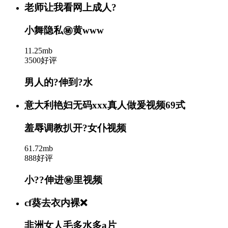
老师让我看网上成人?
小舞隐私㊙️黄www
11.25mb
3500好评
男人的?伸到?水
意大利艳妇无码xxx真人做爰视频69式
羞辱调教扒开?女仆视频
61.72mb
888好评
小??伸进㊙️里视频
cf葵去衣内裸❌
非洲女人毛多水多a片