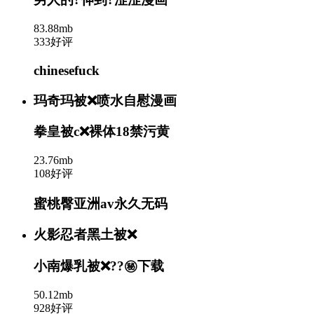
83.88mb
333好评
chinesefuck
玛奇玛被❌喷水自慰漫画
拳皇被c❌裸体18禁污黄
23.76mb
108好评
蜜桃臀亚洲av永久无码
火影忍者黑土被❌
小南爆乳被❌??㊙️下载
50.12mb
928好评