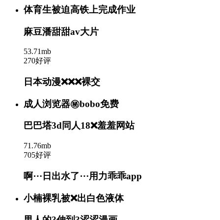
体育生被迫高铁上完成作业
麻豆潘甜甜av大片
53.71mb
270好评
日本动漫❌❌❌裸交
成人浏览器㊙️bobo免费
巴巴塔3d同人18❌羞羞网站
71.76mb
705好评
啊⋯日出水了⋯用力乖乖app
小楠裸乳被❌出白色液体
男人的?伸到?涩涩漫画