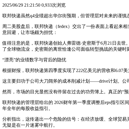
2025/06/29 21:21:50
0,933次浏览
联邦快递虽然q4业绩超出华尔街预期，但管理层对未来的谨慎
周二美股盘后，联邦快递（fedex）交出了一份表面上看起来
意回避，让市场颇为担忧：
值得注意的是，联邦快递创始人弗雷德·史密斯于6月21日去
了全球物流业，史密斯的离世恰逢公司面临转型挑战的关键时
“漂亮”的业绩数字与背后的隐忧
根据财报，联邦快递第四季度实现了222亿美元的营收和6.07美
这主要归功于公司大刀阔斧的成本削减计划——drive计划。
然而，市场的目光显然没有停留在过去的功劳簿上。真正的“预
联邦快递的管理层给出的 2026财年第一季度调整后eps指引区间
年全年的每股收益指引。
分析指出，这传递出一个危险的信号：在经济放缓、全球贸易
无疑是在一片迷雾中航行。