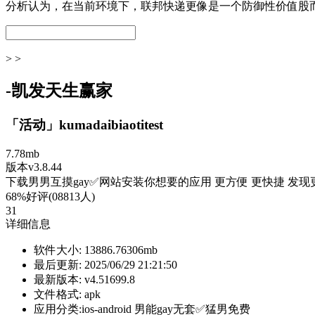
分析认为，在当前环境下，联邦快递更像是一个防御性价值股
> >
-凯发天生赢家
「活动」kumadaibiaotitest
7.78mb
版本v3.8.44
下载男男互摸gay✅网站安装你想要的应用 更方便 更快捷 发现
68%好评(08813人)
31
详细信息
软件大小:
13886.76306mb
最后更新:
2025/06/29 21:21:50
最新版本:
v4.51699.8
文件格式:
apk
应用分类:ios-android
男能gay无套✅猛男免费