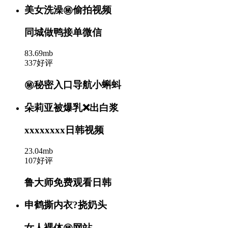
美女洗澡㊙️偷拍视频
同城做鸭接单微信
83.69mb
337好评
㊙️秘密入口导航小蝌蚪
朵莉亚被爆乳❌出白浆
xxxxxxxx日韩视频
23.04mb
107好评
鲁大师免费观看日韩
申鹤撕内衣?挠奶头
女人裸体㊙️网站