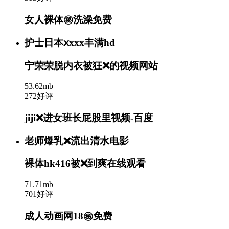
女人裸体㊙️洗澡免费
护士日本ⅹxxx丰满hd
宁荣荣脱内衣被狂❌的视频网站
53.62mb
272好评
jiji❌进女班长屁股里视频-百度
老师爆乳❌流出清水电影
裸体hk416被❌到爽在线观看
71.71mb
701好评
成人动画网18㊙️免费