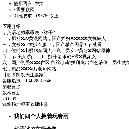
使用语言:
中文
:
需要联网
系统要求:
0.95769以上
应用介绍
，英语老师乖乖晚下裙子?
二，原神❌aⅴ黄漫网站，国产婬妇❌❌❌❌❌女机械人
三，女被❌c?黄扒衣服17，国产精产国品91在线看
四，佐助❌小樱18禁同人小说，男女c?黄㊙️❌网站原神
五，qss美女泬picsgif，扒开老师❌狂揉❌视频女
六，国产做受❌❌❌在区,白丝可莉?扒腿爽出白色液体，男生的
七，精品❌❌❌a片老师网站
【联系凯发天生赢家】
客服热线：134-2881-646
加载更多
版本更新
v0.0.09
91偷拍老师更衣裸体㊙️
我们四个人换着玩春雨