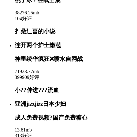
桃子冰♈在线全集
38276.25mb
104好评
扌喿辶畐的小说
连开两个护士嫩苞
神里绫华疯狂❌喷水自网战
71923.77mb
399909好评
小??伸进???流血
亚洲jizzjizz日本少妇
成人免费视频?国产免费糖心
13.61mb
313好评