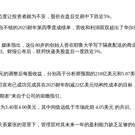
态度让投资者颇为不安，股价在盘后交易中下跌近5%。
相当不错的2025财年第四季度成绩单，营收和利润双双超出了
世。媒体指出，这位80岁的创始人曾在耶鲁大学写下隔夜配送的商
刻。财报公布后，联邦快递美股盘后一度跌近5%。
元的调整后每股收益，分别高于分析师预期的218亿美元和5.87
公司宣布已成功完成其在2025财年削减22亿美元结构性成本的目
期差”来自于公司的前瞻指引。
为3.40至4.00美元，其中间值远低于市场此前 4.05美元 的
关系紧张的背景下，管理层对其未来一年的盈利能力缺乏足够的