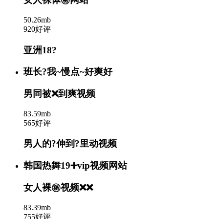
50.26mb
920好评
亚洲18?
班长?我~慢点~好爽好
男同被❌到爽视频
83.59mb
565好评
男人的?伸到?里动视频
韩国热舞19➕vip视频网站
女人裸㊙️视频❌❌
83.39mb
755好评