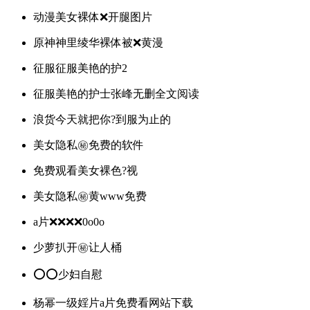
动漫美女裸体❌开腿图片
原神神里绫华裸体被❌黄漫
征服征服美艳的护2
征服美艳的护士张峰无删全文阅读
浪货今天就把你?到服为止的
美女隐私㊙️免费的软件
免费观看美女裸色?视
美女隐私㊙️黄www免费
a片❌❌❌❌0o0o
少萝扒开㊙️让人桶
⭕️⭕️少妇自慰
杨幂一级婬片a片免费看网站下载