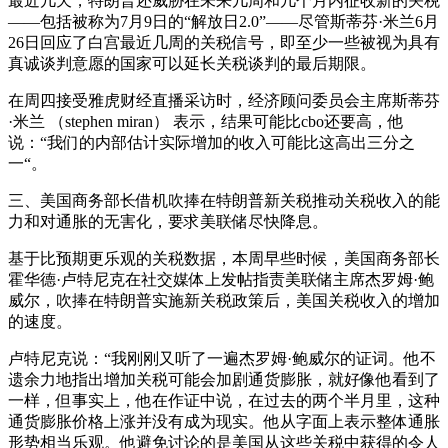
最近几天，特朗普还威胁在未来几周和几个月内征收新的关税
——包括被称为7月9日的“解放日2.0”——尽管斯蒂芬·米兰6月
26日回应了白宫最近几周的关税信号，即至少一些被视为具有
真诚谈判意愿的国家可以延长关税谈判的最后期限。
在周四接受雅虎财经直播采访时，经济顾问委员会主席斯蒂芬
·米兰 （stephen miran） 表示，结果可能比cbo还要高，他
说：“我们的内部估计实际增加的收入可能比这高出三分之
一“。
三、美国商务部长借机吹捧在特朗普新关税推动关税收入的能
力和对通胀的无害化，要求美联储尽快降息。
基于比预期更乐观的关税数据，本周早些时候，美国商务部长
霍华德·卢特尼克在社交媒体上发帖指责美联储主席杰罗姆·鲍
威尔，吹捧在特朗普实施新关税政策后，美国关税收入的增加
的速度。
卢特尼克说：“我刚刚又听了一遍杰罗姆·鲍威尔的证词。他不
遗余力地指出增加关税可能会加剧通货膨胀，就好像他看到了
一样，但事实上，他在作证中说，在过去的两个半月里，这种
通货膨胀价格上涨并没有成为现实。他从字面上表示整体通胀
形势相当乐观。他避免讨论的是美国从这些关税中获得的令人