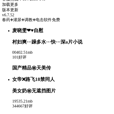
加载更多
版本更新
v6.7.52
春药➕灌尿➕调教➕电击软件免费
麦晓雯❤♥自慰
村妇爽⋯躁多水⋯快⋯深a片小说
00402.51mb
101好评
国产精品㊙️天美传
女帝❌路飞18禁同人
美女奶㊙️无遮挡图片
19535.21mb
344667好评