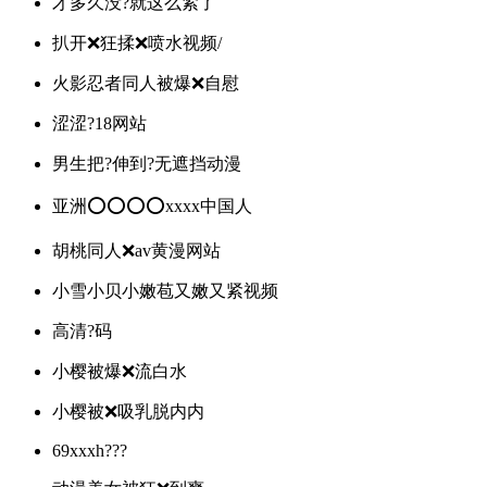
才多久没?就这么紧了
扒开❌狂揉❌喷水视频/
火影忍者同人被爆❌自慰
涩涩?18网站
男生把?伸到?无遮挡动漫
亚洲⭕⭕⭕⭕xxxx中国人
胡桃同人❌av黄漫网站
小雪小贝小嫩苞又嫩又紧视频
高清?️码
小樱被爆❌流白水
小樱被❌吸乳脱内内
69xxxh???