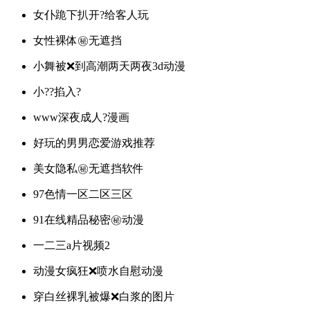
女仆跪下扒开?给客人玩
女性裸体㊙️无遮挡
小舞被❌到高潮两天两夜3d动漫
小??掐入?
www深夜成人?漫画
好玩的男男恋爱游戏推荐
美女隐私㊙️无遮挡软件
97色情一区二区三区
91在线精品秘密㊙️动漫
一二三a片视频2
动漫女疯狂❌喷水自慰动漫
穿白丝裸乳被爆❌白浆的图片