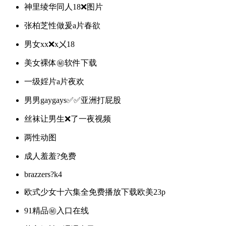
神里绫华同人18❌图片
张柏芝性做爰a片春欲
男女xx❌x㐅18
美女裸体㊙️软件下载
一级婬片a片夜欢
男男gaygays✅✅亚洲打屁股
丝袜让男生❌了一夜视频
两性动图
成人羞羞?免费
brazzers?k4
欧式少女十六集全免费播放下载欧美23p
91精品㊙️入口在线