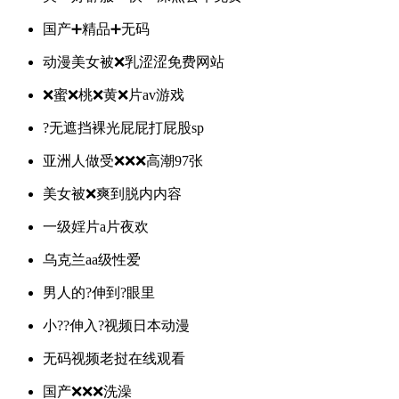
国产➕精品➕无码
动漫美女被❌乳涩涩免费网站
❌蜜❌桃❌黄❌片av游戏
?无遮挡裸光屁屁打屁股sp
亚洲人做受❌❌❌高潮97张
美女被❌爽到脱内内容
一级婬片a片夜欢
乌克兰aa级性爱
男人的?伸到?眼里
小??伸入?视频日本动漫
无码视频老挝在线观看
国产❌❌❌洗澡