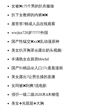
女被❌c?5个男的扒衣服做
扒下女教师的内裤❌❌
羞答答?精成人品在线观看
wwjizz720岁?????外国
国产性猛交❌xx❌乱动漫原神
美女扒开胸罩㊙️露出奶头视频/
丰满熟女在厨房bbwhd
国产91精品㊙️入口17c羞羞漫画
美女露出?让男生揉的直播
女同被❌到爽?流电影
强㢨一级二级2020木4木柳莲
美女➕光屁屁➕大胸