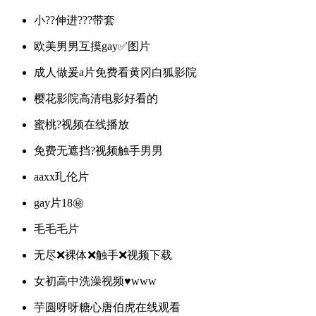
小??伸进???带套
欧美男男互摸gay✅图片
成人做爰a片免费看黄冈白狐影院
樱花影院高清电影好看的
蜜桃?视频在线播放
免费无遮挡?视频触手男男
aaxx玌伦片
gay片18㊙️
毛毛毛片
无尽❌裸体❌触手❌视频下载
女初高中洗澡视频♥www
芋圆呀呀糖心唐伯虎在线观看