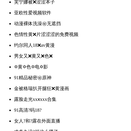
芙宁娜被❌涩涩本子
亚欧性爱视频软件
动漫裸体洗澡㊙️无遮挡
色情性黄❌片涩涩涩的免费视频
约尔同人18❌av黄漫
男女又❌黄又❌色❌
✡️黄✡️色✡️电✡️影
91精品秘密㊙️原神
金被格瑞扒开腿狂❌黄漫画
露脸走光xxⅹxxx合集
91高清?码18?
女人?和?露在外面直播