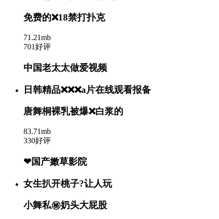
免费的❌18禁打扑克
71.21mb
701好评
中国老太太做爱视频
日韩精品❌❌❌a片在线观看报备
唐舞桐裸乳被爆❌白浆的
83.71mb
330好评
❤国产嫩草影院
女生扒开桃子?让人玩
小舞私㊙️奶头大屁股