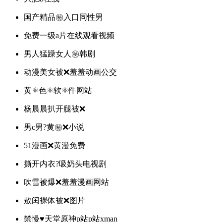
国产精品㊙️入口同性男
免费一级a片在线观看视频
男人猛躁女人㊙️韩剧
动漫美女被❌羞羞动画公交
黄⚛️色⚛️软⚛️件网站
杨晨晨扒开腿被❌
男c男?黄㊙️❌小说
51漫画❌黄漫免费
撕开内衣?吸奶头电视剧
吹雪被爆❌羞羞漫画网站
敖闰裸体被❌图片
禁慢♥天堂原神p站p站xman