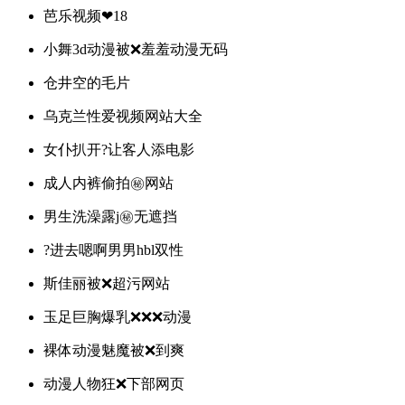
芭乐视频❤18
小舞3d动漫被❌羞羞动漫无码
仓井空的毛片
乌克兰性爱视频网站大全
女仆扒开?让客人添电影
成人内裤偷拍㊙️网站
男生洗澡露j㊙️无遮挡
?进去嗯啊男男hbl双性
斯佳丽被❌超污网站
玉足巨胸爆乳❌❌❌动漫
裸体动漫魅魔被❌到爽
动漫人物狂❌下部网页