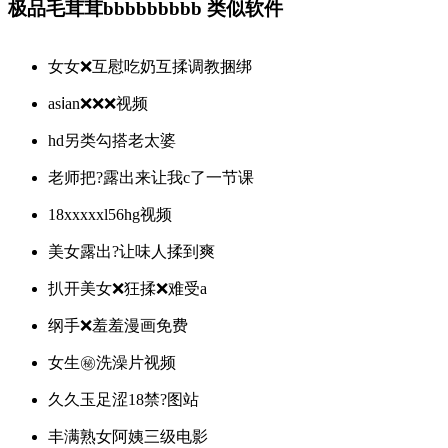
极品毛茸茸bbbbbbbbb 类似软件
女女❌互慰吃奶互揉调教捆绑
asⅰan❌❌❌视频
hd另类勾搭老太婆
老师把?露出来让我c了一节课
18xxxxxl56hg视频
美女露出?让味人揉到爽
扒开美女❌狂揉❌难受a
纲手❌羞羞漫画免费
女生㊙️洗澡片视频
久久玉足涩18禁?图站
丰满熟女阿姨三级电影