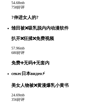
54.68mb
758好评
?伸进女人的?
雏田被❌吸乳脱内内动漫软件
扒开❌狂揉❌免费视频
57.96mb
680好评
免费➕无码➕无套内
ceкес日本видео⚡️
美女人物被❌黄漫爆乳小黄书
24.69mb
356好评