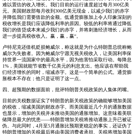
难以置信的收入增长。我们目前的运行速度超过每月300亿美
元。美国财政部每月收到300亿美元现金，以减少我们的赤字
并降低我们需要借款的金额。低通货膨胀加上令人印象深刻的
税收增长是我们应该降低利率的原因。较低的利率将通过降低
我们的借贷成本来减少我们的赤字，并将刺激经济增长，从而
进一步提高税收收入。赢，赢，赢“。
卢特尼克还借机贬损鲍威尔，称这就是为什么特朗普总统称鲍
威尔为失败者。因为鲍威尔宁愿无视关税收入，让美国利率保
持世界一流国家中的最高水平，因为他害怕采取行动。每降息
1%，美国就能节省数千亿美元的利息支出。他应该在帮助我
们经济增长的同时，缩减赤字。这是一个简单的公式。通货膨
胀根本不存在；他只是证明了这一点。
四、超预期的数据面前，批评特朗普关税政策的人集体闭嘴。
目前的关税数据证实了特朗普的新关税政策的确能够增加美国
的税收，缩减美国的财政赤字。而美国最近几个月的通胀数据
也显示，增加的关税并未推动美国的通胀增加。这意味着美联
储降息最大的忧患——特朗普增加关税将推动通胀上升已被证
伪。与此同时，4月至5月通胀比预期更稳定的事实，还证伪了
特朗普增加的关税最后将由美国消费者承担、关税将增加美国