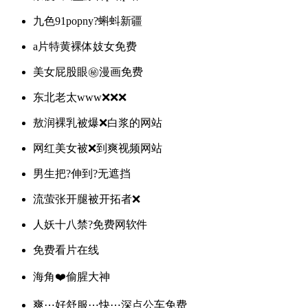
九色91popny?蝌蚪新疆
a片特黄裸体妓女免费
美女屁股眼㊙️漫画免费
东北老太www❌❌❌
敖润裸乳被爆❌白浆的网站
网红美女被❌到爽视频网站
男生把?伸到?无遮挡
流萤张开腿被开拓者❌
人妖十八禁?免费网软件
免费看片在线
海角❤️偷腥大神
爽⋯好舒服⋯快⋯深点公车免费