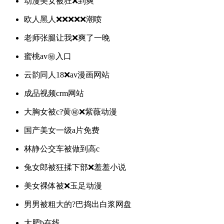
动漫美女被狂❌到爽
欧人黑人❌❌❌❌❌潮喷
老师张腿让我❌爽了一晚
蜜桃av㊙️入口
云韵同人18❌av漫画网站
成品视频crm网站
大胸女被c?黄㊙️❌紫薇动漫
国产美女一级a片免费
林静公交车被做到高c
兔女郎被狂揉下部❌羞羞小说
美女裸体被❌玉足动漫
男男被粗大的?巴捣出白浆网盘
大肥b在线