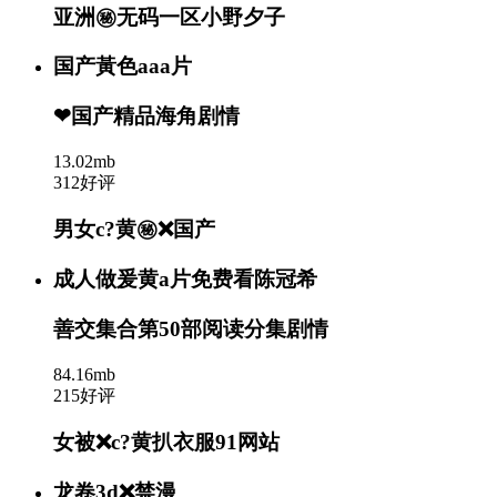
亚洲㊙️无码一区小野夕子
国产黃色aaa片
❤国产精品海角剧情
13.02mb
312好评
男女c?黄㊙️❌国产
成人做爰黄a片免费看陈冠希
善交集合第50部阅读分集剧情
84.16mb
215好评
女被❌c?黄扒衣服91网站
龙卷3d❌禁漫