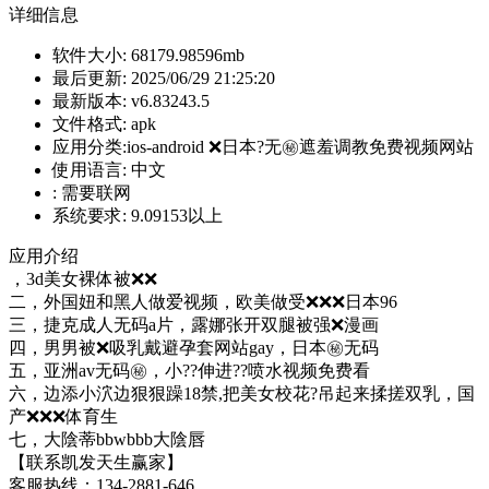
详细信息
软件大小:
68179.98596mb
最后更新:
2025/06/29 21:25:20
最新版本:
v6.83243.5
文件格式:
apk
应用分类:ios-android
❌日本?无㊙️遮羞调教免费视频网站
使用语言:
中文
:
需要联网
系统要求:
9.09153以上
应用介绍
，3d美女裸体被❌❌
二，外国妞和黑人做爱视频，欧美做受❌❌❌日本96
三，捷克成人无码a片，露娜张开双腿被强❌漫画
四，男男被❌吸乳戴避孕套网站gay，日本㊙️无码
五，亚洲av无码㊙️，小??伸进??喷水视频免费看
六，边添小泬边狠狠躁18禁,把美女校花?吊起来揉搓双乳，国
产❌❌❌体育生
七，大陰蒂bbwbbb大陰唇
【联系凯发天生赢家】
客服热线：134-2881-646