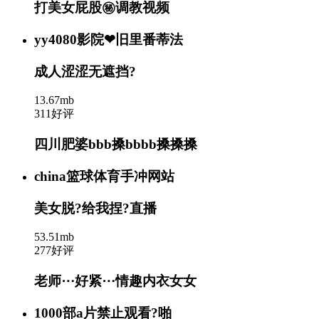
打美女屁股㊙️调教视频
yy4080影院❤旧里番蒂法
成人涩涩无遮挡?
13.67mb
311好评
四川肥婆bbb搡bbbb搡搡搡
china篮球体育手冲网站
美女脱?给我捏?直播
53.51mb
277好评
老师⋯好紧⋯情趣内衣女女
1000部a片禁止观看?️啪