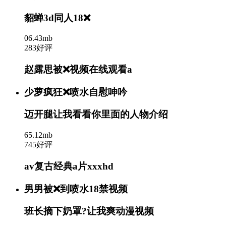
貂蝉3d同人18❌
06.43mb
283好评
赵露思被❌视频在线观看a
少萝疯狂❌喷水自慰呻吟
迈开腿让我看看你里面的人物介绍
65.12mb
745好评
av复古经典a片xxxhd
男男被❌到喷水18禁视频
班长摘下奶罩?让我爽动漫视频