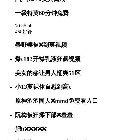
一级特黄60分钟兔费
70.85mb
458好评
春野樱被❌到爽视频
爆c18?开襟乳液狂飙视频
美女的㊙️让男人桶爽51区
小13萝裸体自慰到高c
原神涩涩同人❌mmd免费看入口
阮梅被狂揉下部❌羞羞
肥b❌❌❌❌❌