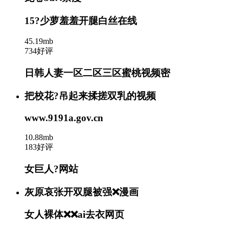
15?少萝羞羞开腿白丝在线
45.19mb
734好评
日韩人妻一区二区三区蜜桃视频密
把校花?吊起来揉搓双乳的视频
www.9191a.gov.cn
10.88mb
183好评
女巨人?网站
灰原哀张开双腿被强❌漫画
女人裸体❌❌ai去衣网页