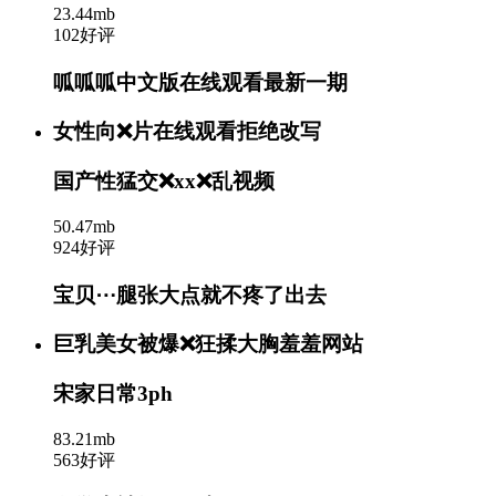
23.44mb
102好评
呱呱呱中文版在线观看最新一期
女性向❌片在线观看拒绝改写
国产性猛交❌xx❌乱视频
50.47mb
924好评
宝贝⋯腿张大点就不疼了出去
巨乳美女被爆❌狂揉大胸羞羞网站
宋家日常3ph
83.21mb
563好评