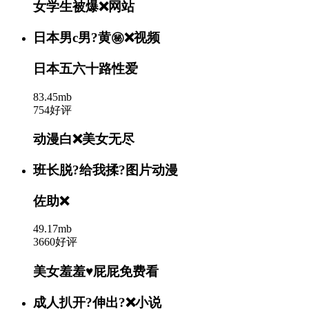
女学生被爆❌网站
日本男c男?黄㊙️❌视频
日本五六十路性爱
83.45mb
754好评
动漫白❌美女无尽
班长脱?给我揉?图片动漫
佐助❌
49.17mb
3660好评
美女羞羞♥屁屁免费看
成人扒开?伸出?❌小说