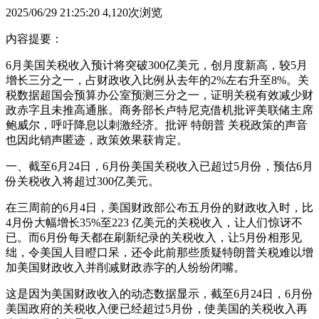
2025/06/29 21:25:20
4,120次浏览
内容提要：
6月美国关税收入预计将突破300亿美元，创月度新高，较5月
增长三分之一，占财政收入比例从去年的2%左右升至8%。关
税数据超国会预算办公室预测三分之一，证明关税有效减少财
政赤字且未推高通胀。商务部长卢特尼克借机批评美联储主席
鲍威尔，呼吁降息以刺激经济。批评 特朗普 关税政策的声音
也因此销声匿迹，政策效果获肯定。
一、截至6月24日，6月份美国关税收入已超过5月份，预估6月
份关税收入将超过300亿美元。
在三周前的6月4日，美国财政部公布五月份的财政收入时，比
4月份大幅增长35%至223 亿美元的关税收入，让人们惊讶不
已。而6月份每天都在刷新纪录的关税收入，让5月份相形见
绌，令美国人目瞪口呆，还令此前那些质疑特朗普关税难以增
加美国财政收入并削减财政赤字的人纷纷闭嘴。
这是因为美国财政收入的动态数据显示，截至6月24日，6月份
美国政府的关税收入便已经超过5月份，使美国的关税收入再