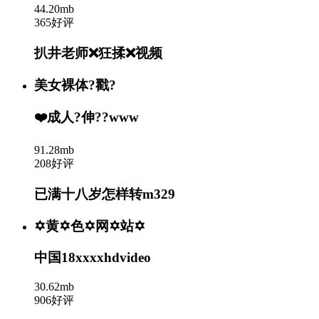
44.20mb
365好评
扒井老师❌狂揉❌视频
美女裸体?戳?
❤️成人?伸??www
91.28mb
208好评
已满十八岁怎样转m329
✡黄✡色✡网✡站✡
中国18xxxxhdvideo
30.62mb
906好评