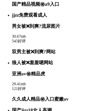
国产精品视频㊙️a9入口
jjzz免费观看成人
男女被❌到爽?流尿图片
30.67mb
545好评
双男主被❌到爽?网站
狼人被❌羞羞嗯网站
亚洲av㊙️精品虎
29.41mb
121好评
久久成人精品㊙️入口蜜嫩av
国产jizz18女人高潮